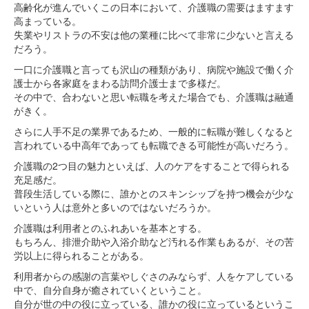
高齢化が進んでいくこの日本において、介護職の需要はますます
高まっている。
失業やリストラの不安は他の業種に比べて非常に少ないと言える
だろう。
一口に介護職と言っても沢山の種類があり、病院や施設で働く介
護士から各家庭をまわる訪問介護士まで多様だ。
その中で、合わないと思い転職を考えた場合でも、介護職は融通
がきく。
さらに人手不足の業界であるため、一般的に転職が難しくなると
言われている中高年であっても転職できる可能性が高いだろう。
介護職の2つ目の魅力といえば、人のケアをすることで得られる
充足感だ。
普段生活している際に、誰かとのスキンシップを持つ機会が少な
いという人は意外と多いのではないだろうか。
介護職は利用者とのふれあいを基本とする。
もちろん、排泄介助や入浴介助など汚れる作業もあるが、その苦
労以上に得られることがある。
利用者からの感謝の言葉やしぐさのみならず、人をケアしている
中で、自分自身が癒されていくということ。
自分が世の中の役に立っている、誰かの役に立っているというこ